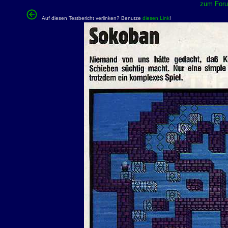
zum Forum
Auf diesen Testbericht verlinken? Benutze
diesen Link
!