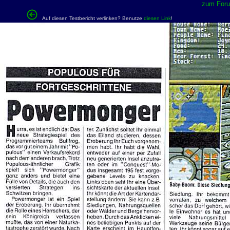
zum Forum
Auf diesen Testbericht verlinken? Benutze
diesen Link
!