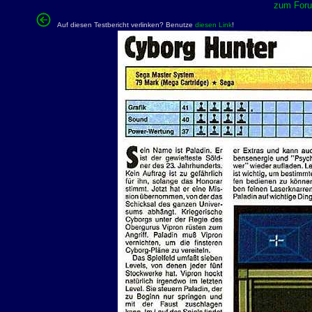
zum Forum
Auf diesen Testbericht verlinken? Benutze
diesen Link
!