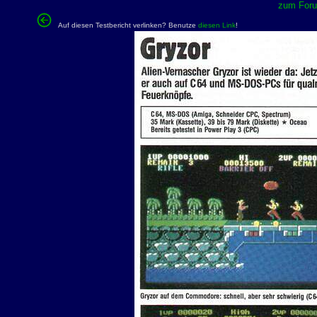
zum Forum
Auf diesen Testbericht verlinken? Benutze
diesen Link
!