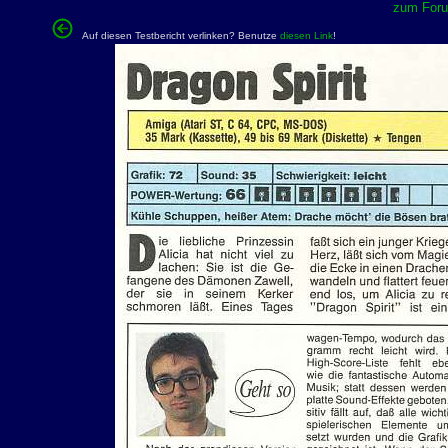
zum Forum
Auf diesen Testbericht verlinken? Benutze
diesen Link
!