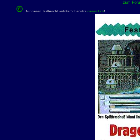
zum Forum
Auf diesen Testbericht verlinken? Benutze
diesen Link
!