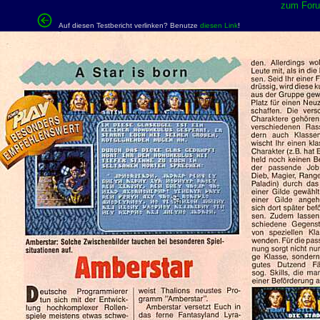
zum Forum
Auf diesen Testbericht verlinken? Benutze
diesen Link
!