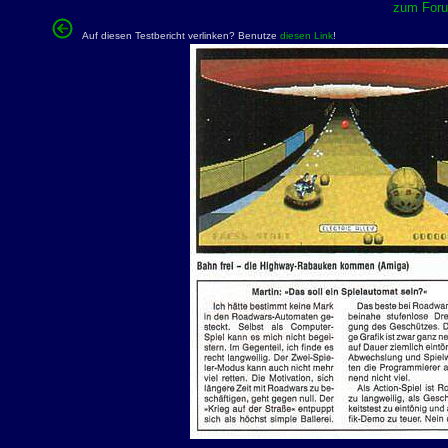
zum Forum
Auf diesen Testbericht verlinken? Benutze
diesen Link
!