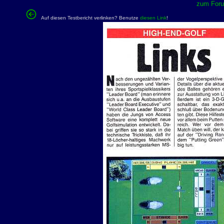
zum Forum
Auf diesen Testbericht verlinken? Benutze
diesen Link
!