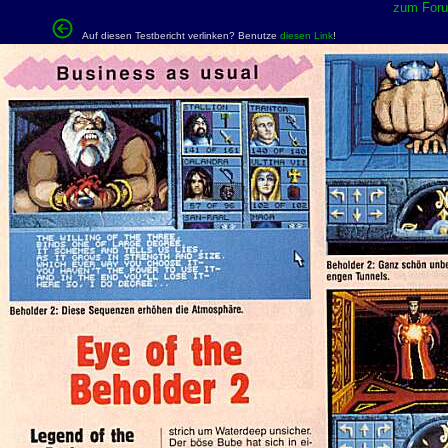
zum Forum
Auf diesen Testbericht verlinken? Benutze
diesen Link
!