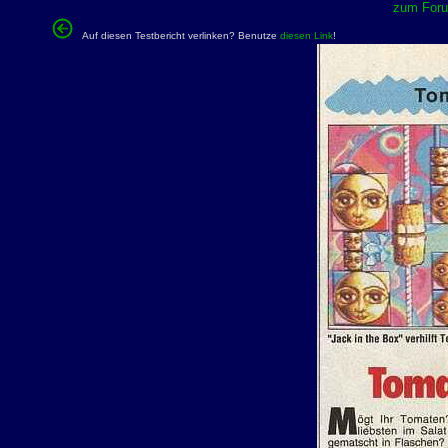
zum Forum
Auf diesen Testbericht verlinken? Benutze
diesen Link
!