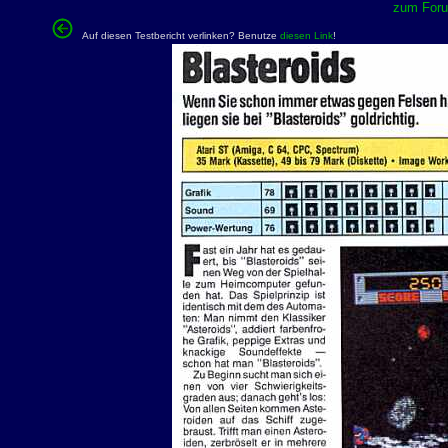
zum Forum
Auf diesen Testbericht verlinken? Benutze
diesen Link
!