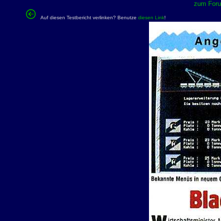
zum Forum
Auf diesen Testbericht verlinken? Benutze
diesen Link
!