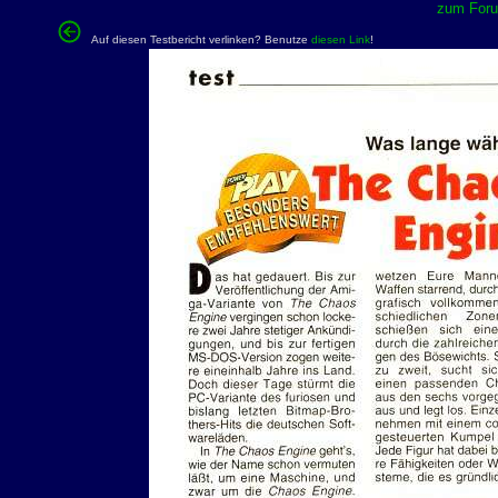
zum Forum
Auf diesen Testbericht verlinken? Benutze
diesen Link
!