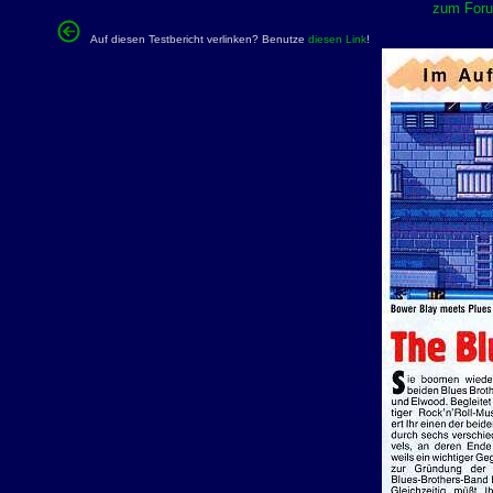
zum Forum
Auf diesen Testbericht verlinken? Benutze
diesen Link
!