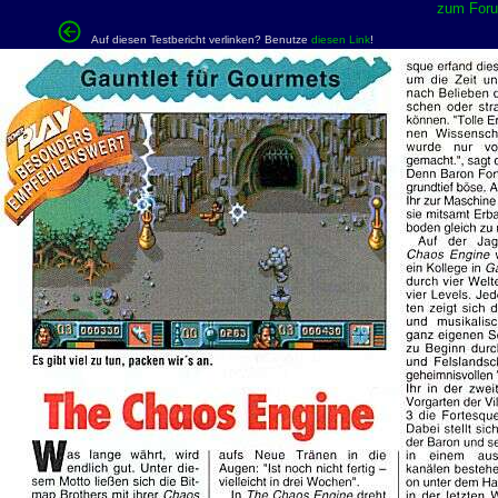
zum Forum
Auf diesen Testbericht verlinken? Benutze
diesen Link
!