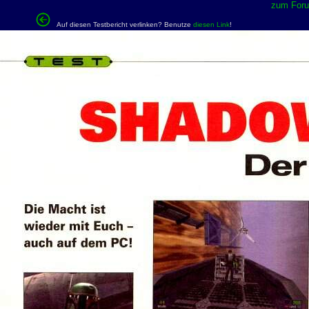
zum Forum
Auf diesen Testbericht verlinken? Benutze
diesen Link
!