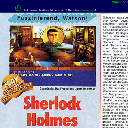
zum Forum
Auf diesen Testbericht verlinken? Benutze
diesen Link
!