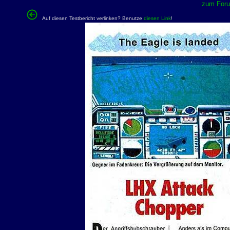
zum Forum
Auf diesen Testbericht verlinken? Benutze
diesen Link
!