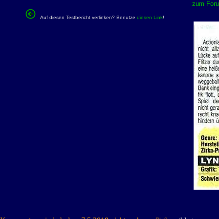
zum Forum
Auf diesen Testbericht verlinken? Benutze
diesen Link
!