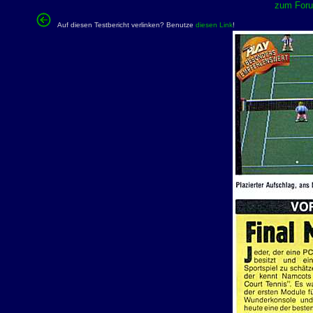
zum Forum
Auf diesen Testbericht verlinken? Benutze
diesen Link
!