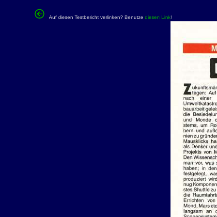
Auf diesen Testbericht verlinken? Benutze
diesen Link
!