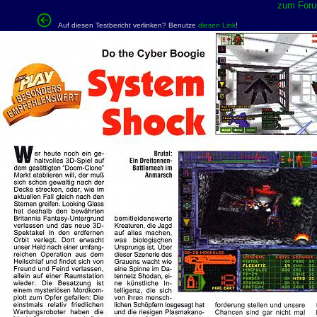
zum Forum
Auf diesen Testbericht verlinken? Benutze
diesen Link
!