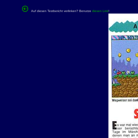
Auf diesen Testbericht verlinken? Benutze
diesen Link
!