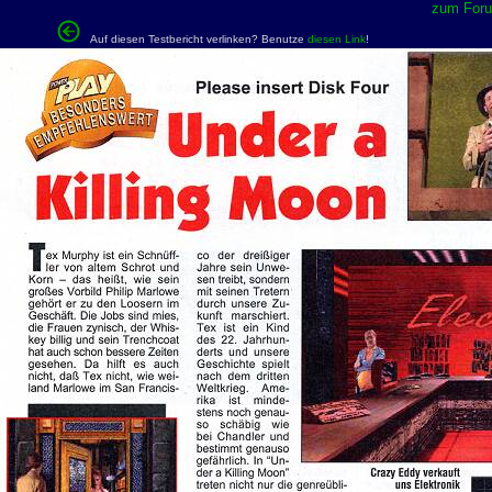
zum Forum
Auf diesen Testbericht verlinken? Benutze
diesen Link
!