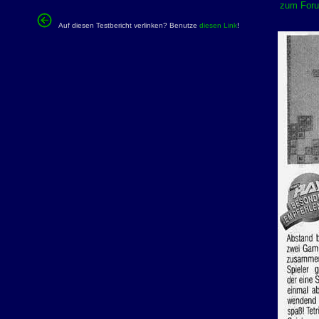
zum Forum
Auf diesen Testbericht verlinken? Benutze
diesen Link
!