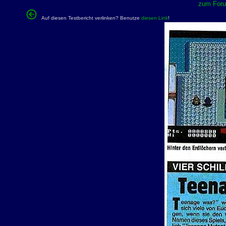
zum Forum
Auf diesen Testbericht verlinken? Benutze
diesen Link
!