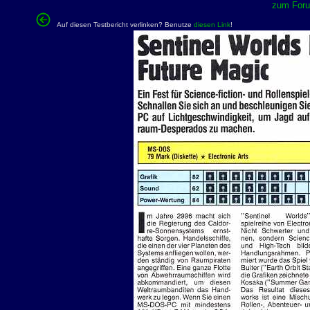
zum Forum
Auf diesen Testbericht verlinken? Benutze
diesen Link
!