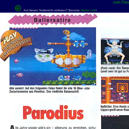
zum Forum
Auf diesen Testbericht verlinken? Benutze
diesen Link
!