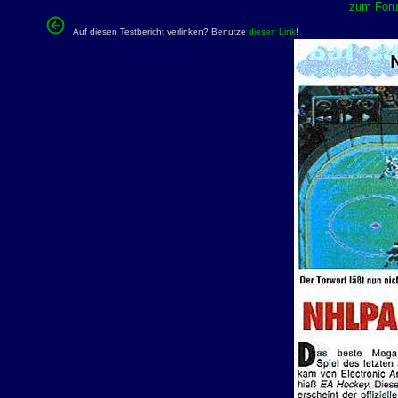
zum Forum
Auf diesen Testbericht verlinken? Benutze
diesen Link
!