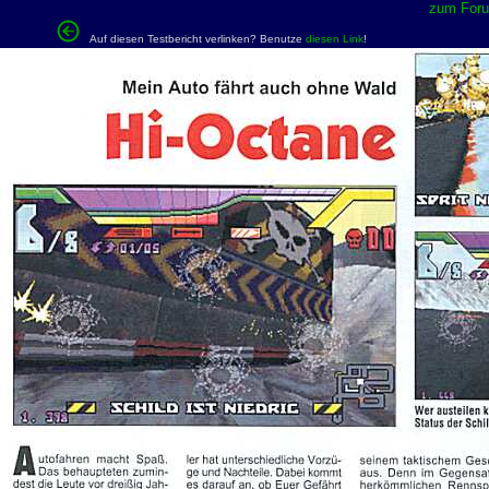
zum Forum
Auf diesen Testbericht verlinken? Benutze
diesen Link
!