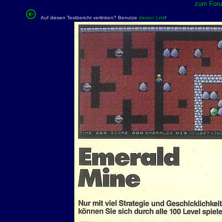
zum Forum
Auf diesen Testbericht verlinken? Benutze
diesen Link
!