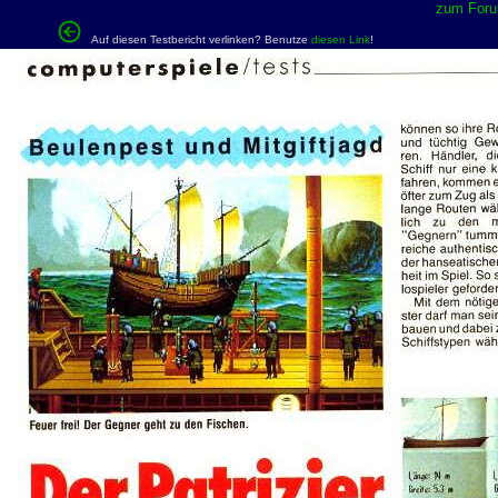
zum Forum
Auf diesen Testbericht verlinken? Benutze
diesen Link
!