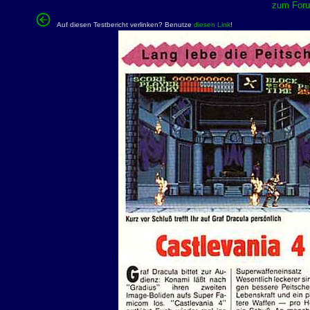
zum Forum
Auf diesen Testbericht verlinken? Benutze
diesen Link
!