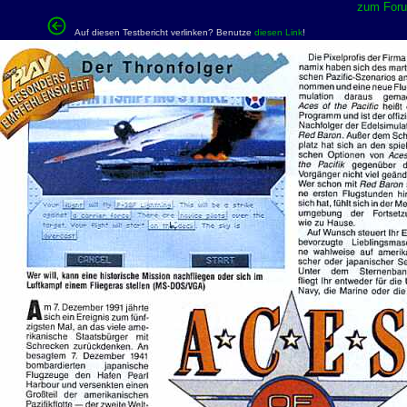
zum Forum
Auf diesen Testbericht verlinken? Benutze
diesen Link
!