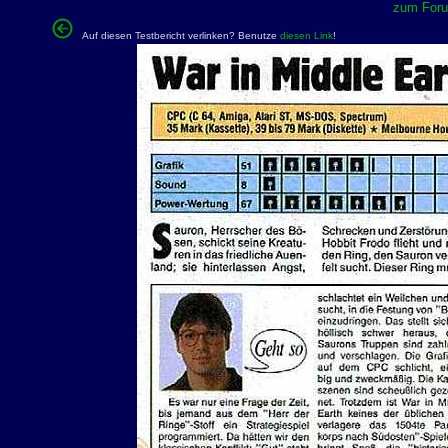
zum Forum
Auf diesen Testbericht verlinken? Benutze
diesen Link
!