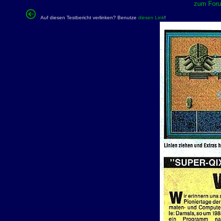
zum Forum
Auf diesen Testbericht verlinken? Benutze
diesen Link
!