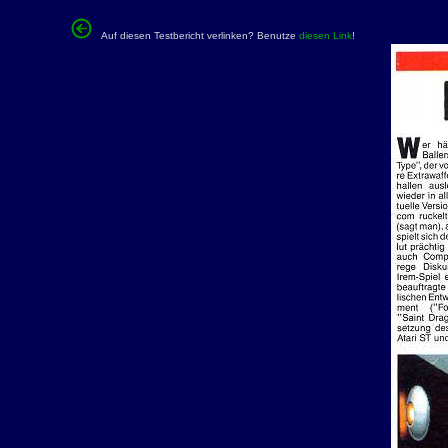
Auf diesen Testbericht verlinken? Benutze
diesen Link
!