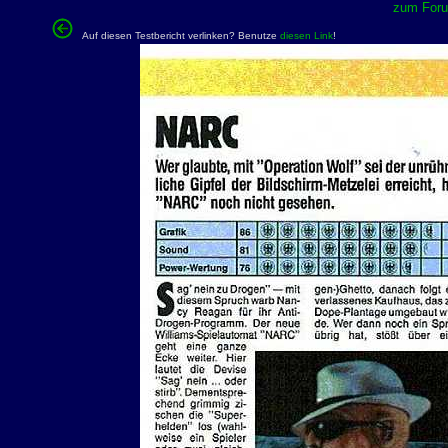
zum Forum
Auf diesen Testbericht verlinken? Benutze
diesen Link
!