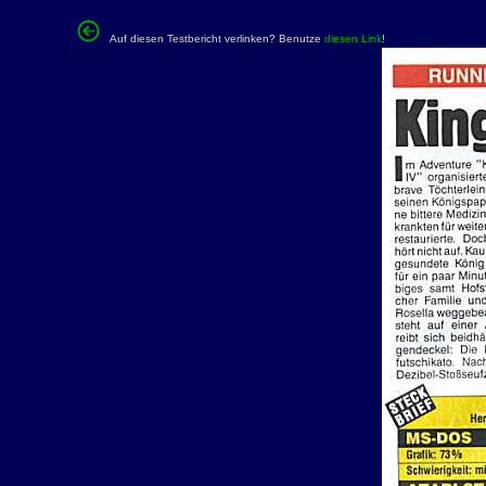
Auf diesen Testbericht verlinken? Benutze
diesen Link
!