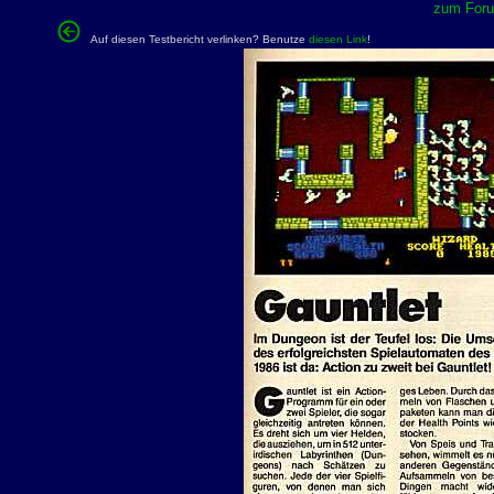
zum Forum
Auf diesen Testbericht verlinken? Benutze
diesen Link
!