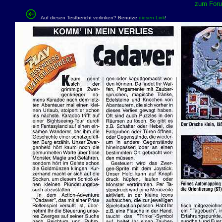
zum Forum
Auf diesen Testbericht verlinken? Benutze
diesen Link
!