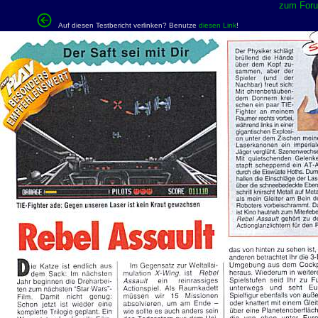
zum Forum
Auf diesen Testbericht verlinken? Benutze
diesen Link
!