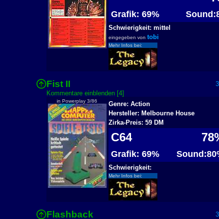
Grafik: 69%
Sound:
Schwierigkeit: mittel
tobi
eingegeben von
Mehr Infos bei:
Fist II
30
Kommentare einblenden [4]
in Powerplay 3/86
Genre: Action
Hersteller: Melbourne House
Zirka-Preis: 59 DM
C64
78
Grafik: 69%
Sound:80
Schwierigkeit:
Mehr Infos bei:
Flashback
30