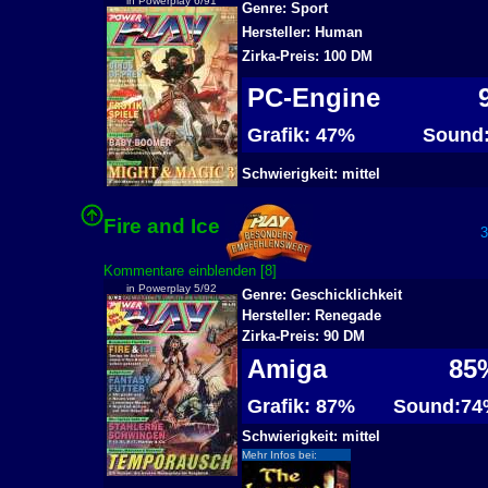
in Powerplay 6/91
Genre: Sport
Hersteller: Human
Zirka-Preis: 100 DM
PC-Engine
9
Grafik: 47%
Sound:
Schwierigkeit: mittel
Fire and Ice
34
Kommentare einblenden [8]
in Powerplay 5/92
Genre: Geschicklichkeit
Hersteller: Renegade
Zirka-Preis: 90 DM
Amiga
85
Grafik: 87%
Sound:74
Schwierigkeit: mittel
Mehr Infos bei: