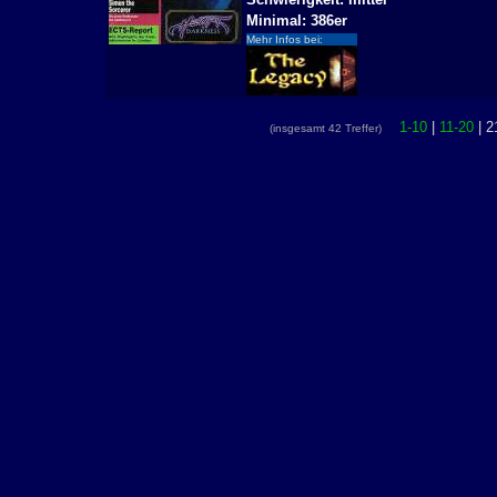
Minimal: 386er
Mehr Infos bei:
1-10
|
11-20
| 2
(insgesamt 42 Treffer)