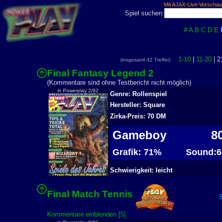
Mit AJAX-Live-Vorschau
Spiel suchen:
#
A
B
C
D
E
1-10
|
11-20
| 2
(insgesamt 42 Treffer)
Final Fantasy Legend 2
2
(Kommentare sind ohne Testbericht nicht möglich)
in Powerplay 2/92
Genre: Rollenspiel
Hersteller: Square
Zirka-Preis: 70 DM
Gameboy
8
Grafik: 71%
Sound:6
Schwierigkeit: leicht
Final Match Tennis
39
Kommentare einblenden [5]