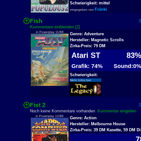
Schwierigkeit: mittel
Fränki
eingegeben von
Fish
28
Kommentare einblenden [2]
in Powerplay 11/88
Genre: Adventure
Hersteller: Magnetic Scrolls
Zirka-Preis: 79 DM
Atari ST
83
Grafik: 74%
Sound:0
Schwierigkeit:
Mehr Infos bei:
Fist 2
29
Noch keine Kommentare vorhanden
Kommentar eingeben
in Powerplay 12/86
Genre: Action
Hersteller: Melbourne House
Zirka-Preis: 39 DM Kasette, 59 DM Di
7