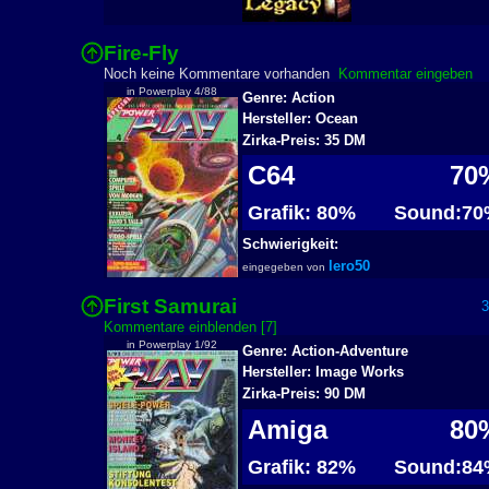
Fire-Fly
2
Noch keine Kommentare vorhanden
Kommentar eingeben
in Powerplay 4/88
Genre: Action
Hersteller: Ocean
Zirka-Preis: 35 DM
C64
70
Grafik: 80%
Sound:70
Schwierigkeit:
lero50
eingegeben von
First Samurai
31
Kommentare einblenden [7]
in Powerplay 1/92
Genre: Action-Adventure
Hersteller: Image Works
Zirka-Preis: 90 DM
Amiga
80
Grafik: 82%
Sound:84