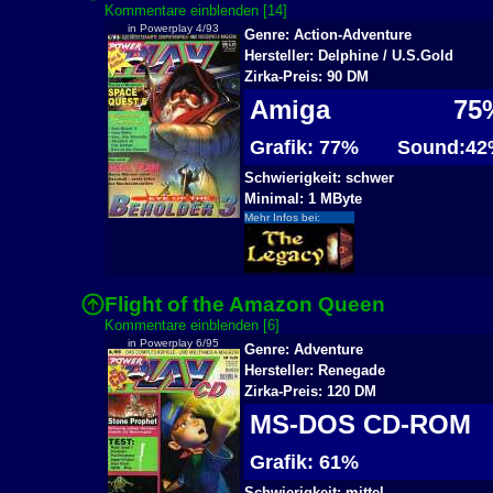
Kommentare einblenden [14]
in Powerplay 4/93
Genre: Action-Adventure
Hersteller: Delphine / U.S.Gold
Zirka-Preis: 90 DM
Amiga
75
Grafik: 77%
Sound:42
Schwierigkeit: schwer
Minimal: 1 MByte
Mehr Infos bei:
Flight of the Amazon Queen
2
Kommentare einblenden [6]
in Powerplay 6/95
Genre: Adventure
Hersteller: Renegade
Zirka-Preis: 120 DM
MS-DOS CD-ROM
Grafik: 61%
Schwierigkeit: mittel