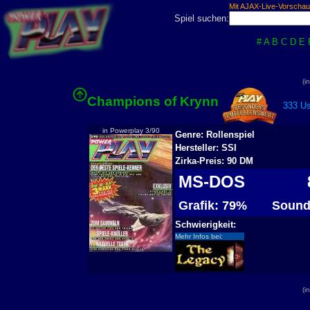
Mit AJAX-Live-Vorschau
Spiel suchen:
#
A
B
C
D
E
(i
Champions of Krynn
333 Use
in Powerplay 3/90
Genre: Rollenspiel
Hersteller: SSI
Zirka-Preis: 90 DM
MS-DOS
8
Grafik: 79%
Sound
Schwierigkeit:
Mehr Infos bei:
(i