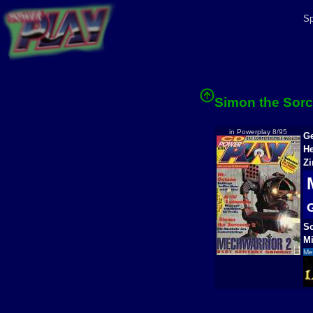
Sp
Simon the Sorc
in Powerplay 8/95
Ge
He
Zi
Sc
Mi
Meh