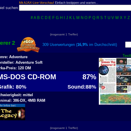
Mit AJAX-Live-Vorschau!
Einfach lostippen und warten...
iel suchen:
#
A
B
C
D
E
F
G
H
I
J
K
L
M
N
O
P
Q
R
S
T
U
V
W
X
Y
Z
(insgesamt 1 Treffer)
erer 2
309 Userwertungen (
16,9%
im Durchschnitt)
Test
nre: Adventure
rsteller: Adventure Soft
rka-Preis: 120 DM
MS-DOS CD-ROM
87%
Grafik: 80%
Sound:88%
hwierigkeit: mittel
nimal: 386-DX, 4MB RAM
r Infos bei:
(insgesamt 1 Treffer)