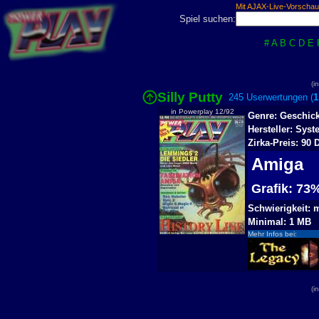
Mit AJAX-Live-Vorschau
Spiel suchen:
#
A
B
C
D
E
(i
Silly Putty
245 Userwertungen (
1
in Powerplay 12/92
Genre: Geschick
Hersteller: Syst
Zirka-Preis: 90
Amiga
Grafik: 7
Schwierigkeit: m
Minimal: 1 MB
Mehr Infos bei:
(i