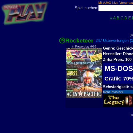
Mit AJAX-Live-Vorschau
Spiel suchen:
#
A
B
C
D
E
(i
Rocketeer
247 Userwertungen (
in Powerplay 6/92
Genre: Geschick
Hersteller: Disn
Zirka-Preis: 10
MS-DO
Grafik: 7
Schwierigkeit: 
Mehr Infos bei:
(i