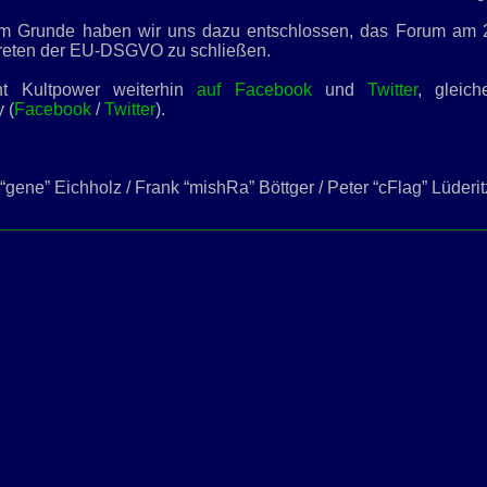
m Grunde haben wir uns dazu entschlossen, das Forum am 
ttreten der EU-DSGVO zu schließen.
cht Kultpower weiterhin
auf Facebook
und
Twitter
, gleich
 (
Facebook
/
Twitter
).
“gene” Eichholz / Frank “mishRa” Böttger / Peter “cFlag” Lüderit