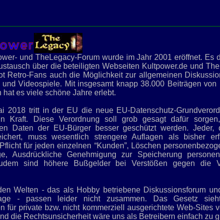
wer- und TheLegacy-Forum wurde im Jahr 2001 eröffnet. Es d
stausch über die beteiligten Webseiten Kultpower.de und Th
t Retro-Fans auch die Möglichkeit zur allgemeinen Diskussio
 und Videospiele. Mit insgesamt knapp 38.000 Beiträgen von 
n hat es viele schöne Jahre erlebt.
i 2018 tritt in der EU die neue EU-Datenschutz-Grundveror
 Kraft. Diese Verordnung soll grob gesagt dafür sorgen
hen Daten der EU-Bürger besser geschützt werden. Jeder, 
ichert, muss wesentlich strengere Auflagen als bisher erfü
Pflicht für jeden einzelnen “Kunden”, Löschen personenbezo
ge, Ausdrückliche Genehmigung zur Speicherung persone
Zudem sind höhere Bußgelder bei Verstößen gegen die V
den Welten - das als Hobby betriebene Diskussionsforum un
lage - passen leider nicht zusammen. Das Gesetz sieht 
für private bzw. nicht kommerziell ausgerichtete Web-Sites v
d die Rechtsunsicherheit wäre uns als Betreibern einfach zu g