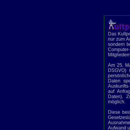
Das Kultpo
nur zum Au
sondern bo
Computer-
Mitglieder
Am 25. Ma
DSGVO) in
persönlic
Daten spe
Auskunfts-
auf Anfra
Daten). 
möglich.
Diese bei
Gesetzes
Ausnahmen 
Aufwand un