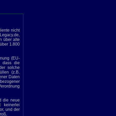
iente nicht
eLegacy.de,
n über alte
über 1.800
dnung (EU-
, dass die
der solche
llen (z.B.
gener Daten
nbezogener
erordnung
d die neue
keinerlei
or, und der
roß.