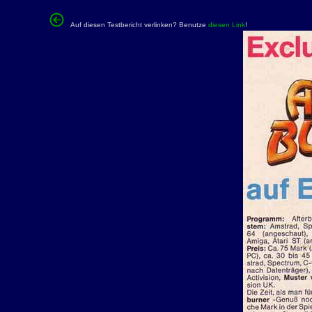
Auf diesen Testbericht verlinken? Benutze
diesen Link
!